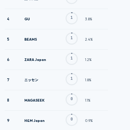
1
4
GU
3.8%
1
5
BEAMS
2.4%
1
6
ZARA Japan
1.2%
1
7
ニッセン
1.8%
0
8
MAGASEEK
1.1%
0
9
H&M Japan
0.9%