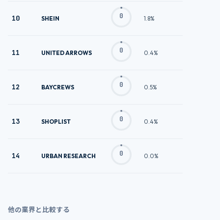
0
10
SHEIN
1.8%
0
11
UNITED ARROWS
0.4%
0
12
BAYCREWS
0.5%
0
13
SHOPLIST
0.4%
0
14
URBAN RESEARCH
0.0%
他の業界と比較する