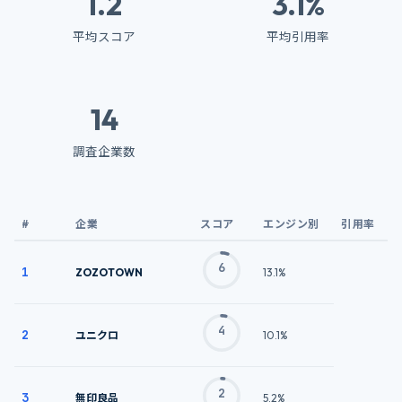
1.2
3.1%
平均スコア
平均引用率
14
調査企業数
#
企業
スコア
エンジン別
引用率
6
1
ZOZOTOWN
13.1%
4
2
ユニクロ
10.1%
2
3
無印良品
5.2%