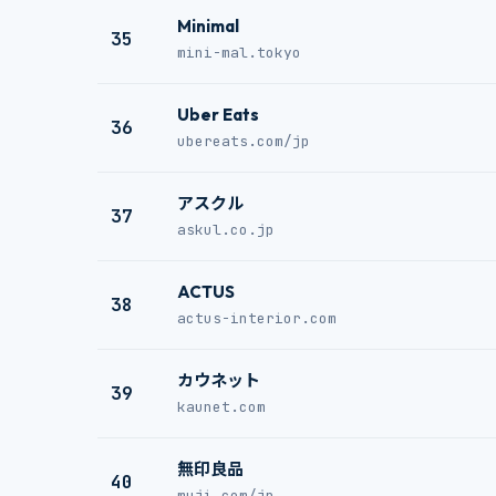
Minimal
35
mini-mal.tokyo
Uber Eats
36
ubereats.com/jp
アスクル
37
askul.co.jp
ACTUS
38
actus-interior.com
カウネット
39
kaunet.com
無印良品
40
muji.com/jp