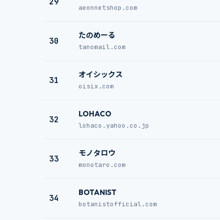
29
aeonnetshop.com
たのめーる
30
tanomail.com
オイシックス
31
oisix.com
LOHACO
32
lohaco.yahoo.co.jp
モノタロウ
33
monotaro.com
BOTANIST
34
botanistofficial.com