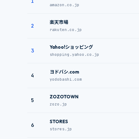
1
amazon.co.jp
楽天市場
2
rakuten.co.jp
Yahoo!ショッピング
3
shopping.yahoo.co.jp
ヨドバシ.com
4
yodobashi.com
ZOZOTOWN
5
zozo.jp
STORES
6
stores.jp