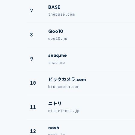
BASE
7
thebase.com
Qoo10
8
qoo10.jp
snaq.me
9
snaq.me
ビックカメラ.com
10
biccamera.com
ニトリ
11
nitori-net.jp
nosh
12
nosh.jp