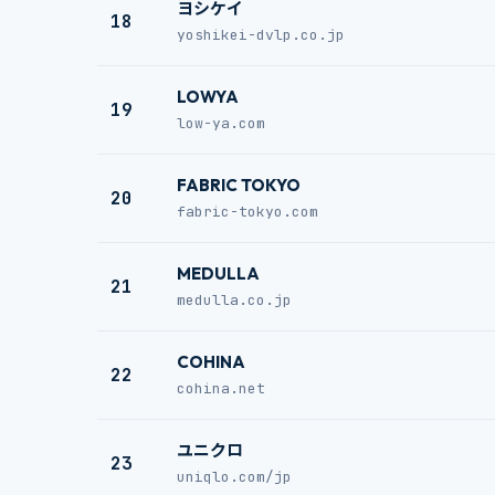
ヨシケイ
18
yoshikei-dvlp.co.jp
LOWYA
19
low-ya.com
FABRIC TOKYO
20
fabric-tokyo.com
MEDULLA
21
medulla.co.jp
COHINA
22
cohina.net
ユニクロ
23
uniqlo.com/jp