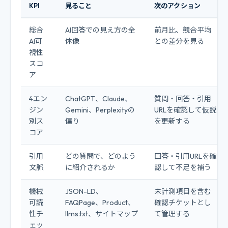
KPI
見ること
次のアクション
総合
AI回答での見え方の全
前月比、競合平均
AI可
体像
との差分を見る
視性
スコ
ア
4エン
ChatGPT、Claude、
質問・回答・引用
ジン
Gemini、Perplexityの
URLを確認して仮説
別ス
偏り
を更新する
コア
引用
どの質問で、どのよう
回答・引用URLを確
文脈
に紹介されるか
認して不足を補う
機械
JSON-LD、
未計測項目を含む
可読
FAQPage、Product、
確認チケットとし
性チ
llms.txt、サイトマップ
て管理する
ェッ