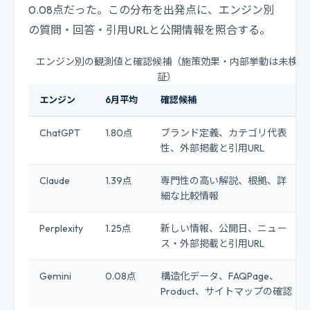
0.08点だった。この分布を出発点に、エンジン別
の質問・回答・引用URLと公開情報を照合する。
エンジン別の観測値と確認候補（施策効果・内部挙動は未検
証）
エンジン
6月平均
確認候補
ChatGPT
1.80点
ブランド定義、カテゴリ代表
性、外部掲載と引用URL
Claude
1.39点
専門性の高い解説、根拠、詳
細な比較情報
Perplexity
1.25点
新しい情報、公開日、ニュー
ス・外部掲載と引用URL
Gemini
0.08点
構造化データ、FAQPage、
Product、サイトマップの確認