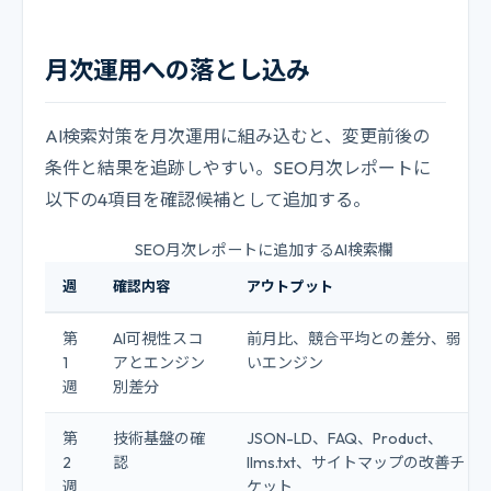
月次運用への落とし込み
AI検索対策を月次運用に組み込むと、変更前後の
条件と結果を追跡しやすい。SEO月次レポートに
以下の4項目を確認候補として追加する。
SEO月次レポートに追加するAI検索欄
週
確認内容
アウトプット
第
AI可視性スコ
前月比、競合平均との差分、弱
1
アとエンジン
いエンジン
週
別差分
第
技術基盤の確
JSON-LD、FAQ、Product、
2
認
llms.txt、サイトマップの改善チ
週
ケット