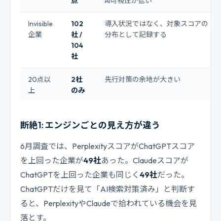
点
AI可視性が低い
Invisible
102
導入状況ではなく、対象スコアの
企業
社 /
分布として記録する
104
社
20点以
2社
先行対策の余地が大きい
上
のみ
断絶1: エンジンごとの見え方が違う
6月調査では、PerplexityスコアがChatGPTスコア
を上回った企業が
49社
あった。Claudeスコアが
ChatGPTを上回った企業も同じく
49社
だった。
ChatGPTだけを見て「AI検索対策済み」と判断す
ると、PerplexityやClaudeで拾われている機会を見
落とす。