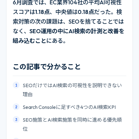
6月調査では、EC業界104社の平均AI可視性
スコアは
1.18点
、中央値は
0.18点
だった。検
索対策の次の課題は、SEOを捨てることでは
なく、
SEO運用の中にAI検索の計測と改善を
組み込むこと
にある。
この記事で分かること
SEOだけではAI検索の可視性を説明できない
理由
Search Consoleに足すべき4つのAI検索KPI
SEO施策とAI検索施策を同時に進める優先順
位