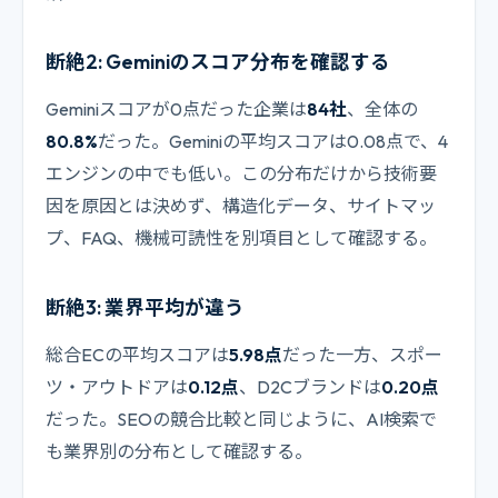
断絶2: Geminiのスコア分布を確認する
Geminiスコアが0点だった企業は
84社
、全体の
80.8%
だった。Geminiの平均スコアは0.08点で、4
エンジンの中でも低い。この分布だけから技術要
因を原因とは決めず、構造化データ、サイトマッ
プ、FAQ、機械可読性を別項目として確認する。
断絶3: 業界平均が違う
総合ECの平均スコアは
5.98点
だった一方、スポー
ツ・アウトドアは
0.12点
、D2Cブランドは
0.20点
だった。SEOの競合比較と同じように、AI検索で
も業界別の分布として確認する。