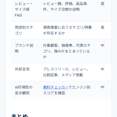
レビュー・
レビュー数、評価、返品条
高
サイズ感
件、サイズ交換の説明
FAQ
用途別カテ
検索需要に合うカテゴリ/特集
高
ゴリ
が存在するか
ブランド説
対象顧客、価格帯、代表カテ
中
明
ゴリ、強みがまとまっている
か
外部言及
プレスリリース、レビュー、
中
比較記事、メディア掲載
AI可視性の
無料チェッカー
でエンジン別
中
定点観測
スコアを確認
まとめ