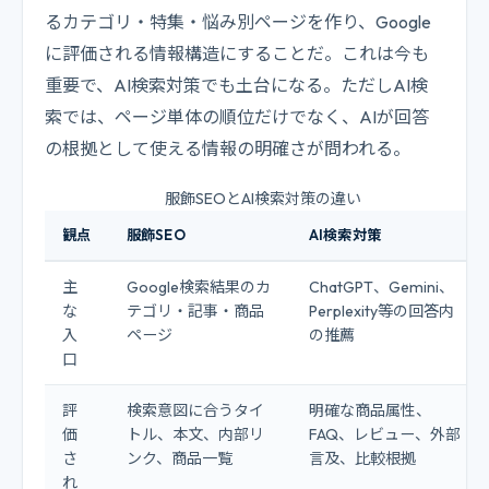
るカテゴリ・特集・悩み別ページを作り、Google
に評価される情報構造にすることだ。これは今も
重要で、AI検索対策でも土台になる。ただしAI検
索では、ページ単体の順位だけでなく、AIが回答
の根拠として使える情報の明確さが問われる。
服飾SEOとAI検索対策の違い
観点
服飾SEO
AI検索対策
主
Google検索結果のカ
ChatGPT、Gemini、
な
テゴリ・記事・商品
Perplexity等の回答内
入
ページ
の推薦
口
評
検索意図に合うタイ
明確な商品属性、
価
トル、本文、内部リ
FAQ、レビュー、外部
さ
ンク、商品一覧
言及、比較根拠
れ