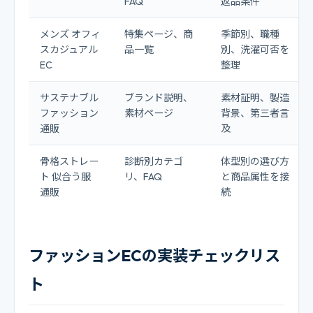
FAQ
返品条件
メンズ オフィ
特集ページ、商
季節別、職種
スカジュアル
品一覧
別、洗濯可否を
EC
整理
サステナブル
ブランド説明、
素材証明、製造
ファッション
素材ページ
背景、第三者言
通販
及
骨格ストレー
診断別カテゴ
体型別の選び方
ト 似合う服
リ、FAQ
と商品属性を接
通販
続
ファッションECの実装チェックリス
ト