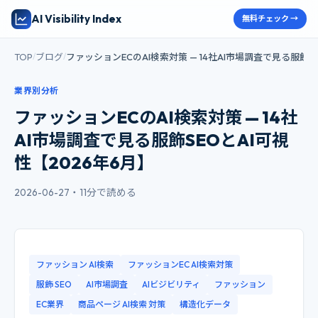
AI Visibility Index
無料チェック →
TOP
ブログ
ファッションECのAI検索対策 — 14社AI市場調査で見る服飾S
/
/
業界別分析
ファッションECのAI検索対策 — 14社
AI市場調査で見る服飾SEOとAI可視
性【2026年6月】
2026-06-27
・
11分で読める
ファッション AI検索
ファッションEC AI検索対策
服飾 SEO
AI市場調査
AIビジビリティ
ファッション
EC業界
商品ページ AI検索 対策
構造化データ