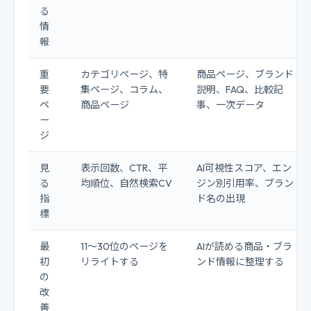
る
情
報
重
カテゴリページ、特
商品ページ、ブランド
要
集ページ、コラム、
説明、FAQ、比較記
ペ
商品ページ
事、一次データ
ー
ジ
見
表示回数、CTR、平
AI可視性スコア、エン
る
均順位、自然検索CV
ジン別引用率、ブラン
指
ド名の出現
標
最
11〜30位のページを
AIが読める商品・ブラ
初
リライトする
ンド情報に整理する
の
改
善