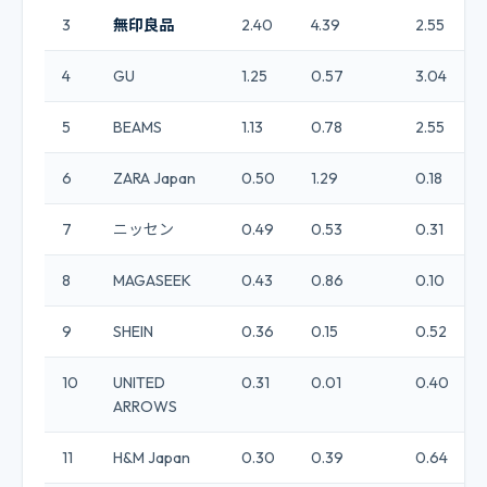
3
無印良品
2.40
4.39
2.55
4
GU
1.25
0.57
3.04
5
BEAMS
1.13
0.78
2.55
6
ZARA Japan
0.50
1.29
0.18
7
ニッセン
0.49
0.53
0.31
8
MAGASEEK
0.43
0.86
0.10
9
SHEIN
0.36
0.15
0.52
10
UNITED
0.31
0.01
0.40
ARROWS
11
H&M Japan
0.30
0.39
0.64